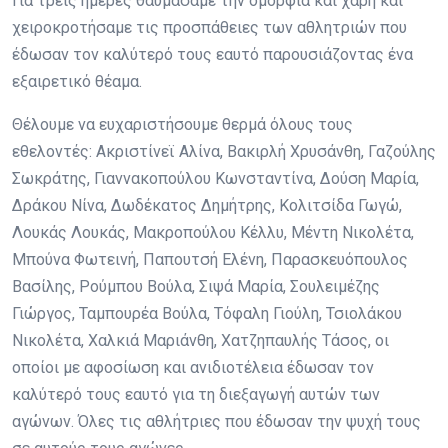
Για τρεις ημέρες θαυμάσαμε την ομορφιά και χάρη και
χειροκροτήσαμε τις προσπάθειες των αθλητριών που
έδωσαν τον καλύτερό τους εαυτό παρουσιάζοντας ένα
εξαιρετικό θέαμα.
Θέλουμε να ευχαριστήσουμε θερμά όλους τους
εθελοντές: Ακριστίνεϊ Αλίνα, Βακιρλή Χρυσάνθη, Γαζούλης
Σωκράτης, Γιαννακοπούλου Κωνσταντίνα, Δούση Μαρία,
Δράκου Νίνα, Δωδέκατος Δημήτρης, Κολιτσίδα Γωγώ,
Λουκάς Λουκάς, Μακροπούλου Κέλλυ, Μέντη Νικολέτα,
Μπούνα Φωτεινή, Παπουτσή Ελένη, Παρασκευόπουλος
Βασίλης, Ρούμπου Βούλα, Σιψά Μαρία, Σουλειμέζης
Γιώργος, Ταμπουρέα Βούλα, Τόφαλη Γιούλη, Τσιολάκου
Νικολέτα, Χαλκιά Μαριάνθη, Χατζηπαυλής Τάσος, οι
οποίοι με αφοσίωση και ανιδιοτέλεια έδωσαν τον
καλύτερό τους εαυτό για τη διεξαγωγή αυτών των
αγώνων. Όλες τις αθλήτριες που έδωσαν την ψυχή τους