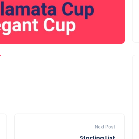
T
Next Post
Starting List