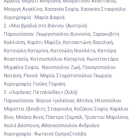
Αμαλία, Μοράτι Ανδριάνα, Μουρατίδου Αναστασία,
Μουργή Αγγελίνα, Χασανέα Σοφία, Χασανέα Σταυρούλα.
Χορογραφία : Μαρία Δαφνά.
2. «Μια βραδιά στη Βιέννη» (Αυστρία)
Παρουσίασαν: Γεωργοπούλου Διονυσία, Ζαρακοβίτη
Καλλιόπη, Καράτι Μαρίζα ,Κατσαντώνη Βασιλική,
Κατσιώλη Κατερίνα, Κατσιώλη Νικολέτα, Κατσίρα
Αναστασία, Κοτσιοπούλου Κατερίνα, Κωνσταντάρα
Μιχαέλα-Σοφία, Νανοπούλου Ζωή, Παναγοπούλου
Νατάσα, Ρεκκά Μαρία, Σταματοπούλου Γεωργία.
Χορογραφία: Γιούλη Τόφαλη.
3. «Ουράνιες Πεταλούδες» (Χιλή)
Παρουσίασαν: Βαγιού-Ιγκλέσιας Αλτάνα, Ηλιοπούλου
Μαρίστα ,Ιβκοβιτς Σταυρουλα, Καζάκου Σοφία, Καρέλια
Βίκυ, Μπάκα Αννα, Πάστρα Ιζαμπέλ, Τριάντου Μαριλένα,
Χειλά Δέσποινα, Αθανασοπούλου Ανδριάνα
Χορογραφία : Φωτεινή Ομπραζτσόβα