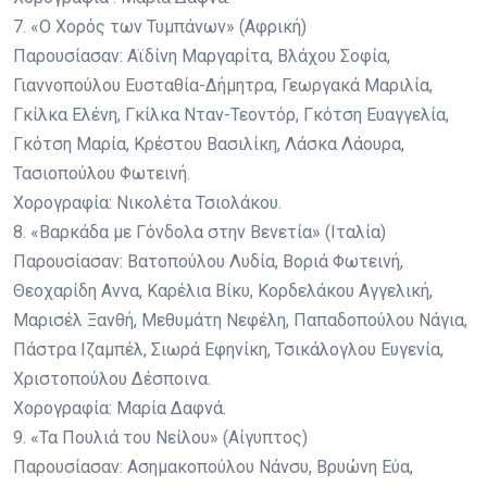
7. «Ο Χορός των Τυμπάνων» (Αφρική)
Παρουσίασαν: Αϊδίνη Μαργαρίτα, Βλάχου Σοφία,
Γιαννοπούλου Ευσταθία-Δήμητρα, Γεωργακά Μαριλία,
Γκίλκα Ελένη, Γκίλκα Νταν-Τεοντόρ, Γκότση Ευαγγελία,
Γκότση Μαρία, Κρέστου Βασιλίκη, Λάσκα Λάουρα,
Τασιοπούλου Φωτεινή.
Χορογραφία: Νικολέτα Τσιολάκου.
8. «Βαρκάδα με Γόνδολα στην Βενετία» (Ιταλία)
Παρουσίασαν: Βατοπούλου Λυδία, Βοριά Φωτεινή,
Θεοχαρίδη Αννα, Καρέλια Βίκυ, Κορδελάκου Αγγελική,
Μαρισέλ Ξανθή, Μεθυμάτη Νεφέλη, Παπαδοπούλου Νάγια,
Πάστρα Ιζαμπέλ, Σιωρά Εφηνίκη, Τσικάλογλου Ευγενία,
Χριστοπούλου Δέσποινα.
Χορογραφία: Μαρία Δαφνά.
9. «Τα Πουλιά του Νείλου» (Αίγυπτος)
Παρουσίασαν: Ασημακοπούλου Νάνσυ, Βρυώνη Εύα,