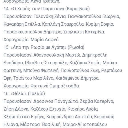
Χορογραφία: Λένα Τρυπάνη.
14. «Ο Χορός των Πειρατών» (Καραϊβική)
Παρουσίασαν: Γαλανάκη Ζένια, Γιαννακοπούλου Γεωργία,
Κανακάρη Στέλλα, Καπλάνη Σταυρούλα, Κυρίμη Σοφία,
Παρασκευοπούλου Δήμητρα, Σπηλιώτη Κατερίνα.
Χορογραφία: Μαρία Δαφνά.
15. «Από την Ρωσία με Αγάπη» (Ρωσία)
Παρουσίασαν: Αθανασουλάκη Μυρτώ, Δημητρούλη
Θεοδώρα, Ιβκοβιτς Σταυρούλα, Καζάκου Σοφία, Μπάκα
Φωτεινή, Μπούνα Φωτεινή, Πουλοπούλου Ζωή, Ρεμπάκου
Εφη, Τριάντου Μαριλένα, Χαϊδεμένου Δήμητρα.
Χορογραφία: Φωτεινή Ομπραζτσόβα.
16. «Θέλω» (Γαλλία)
Παρουσίασαν: Δροσινού Παναγιώτα, Ζέρβα Κατερίνα,
Ζήση Δάφνη, Καζάκου Ευτυχία, Κισκήρα Λυδία,
Κλαμπάτσεα Ειρήνη, Κουμούνδρου Αριστέα, Κουρούπη
Ηλιάνα, Μάστορα Βασιλική, Μοίρα-Αξιοτοπούλου