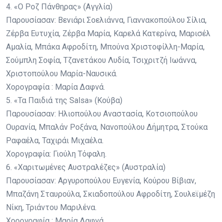
4. «Ο Ροζ Πάνθηρας» (Αγγλία)
Παρουσίασαν: Βενιάρι Σοελιάννα, Γιαννακοπούλου Σίλια,
Ζέρβα Ευτυχία, Ζέρβα Μαρία, Καρελά Κατερίνα, Μαρισέλ
Αμαλία, Μπάκα Αφροδίτη, Μπούνα Χριστοφίλλη-Μαρία,
Σούμπλη Σοφία, Τζανετάκου Λυδία, Τσιχριτζή Ιωάννα,
Χριστοπούλου Μαρία-Ναυσικά.
Χορογραφία : Μαρία Δαφνά.
5. «Τα Παιδιά της Salsa» (Κούβα)
Παρουσίασαν: Ηλιοπούλου Αναστασία, Κοτσιοπούλου
Ουρανία, Μπαλάν Ροξάνα, Νανοπούλου Δήμητρα, Στούκα
Ραφαέλα, Ταχιράι Μιχαέλα.
Χορογραφία: Γιούλη Τόφαλη.
6. «Χαριτωμένες Αυστραλέζες» (Αυστραλία)
Παρουσίασαν: Αργυροπούλου Ευγενία, Κούρου Βίβιαν,
Μπαζάνη Σταυρούλα, Σκιαδοπούλου Αφροδίτη, Σουλεϊμέζη
Νίκη, Τριάντου Μαριλένα.
Χορογραφία : Μαρία Δαφνά.