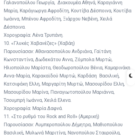
Γαλανοπούλου Γεωργία, Διακουμέα Αθηνά, Καραγιάννη
Μαρία, Καράγιωργα Αφροδίτη, Κουτίβα Δέσποινα, Κουτίβα
Ιωάννα, Μπένου Αφροδίτη, Ξιάρχου Νεβένη, Χειλά
Δέσποινα.
Χορογραφία: Λένα Τρυπάνη.
10. «Γλυκές Χαβανέζες» (Χαβάη)
Παρουσίασαν: Αθανασοπούλου Ανδριάνα, Γαϊτάνη
Κωνσταντίνα, Δωδεκάτου Αννα, Ζόμπολα Μυρτώ,
Ηλιοπούλου Μαρίστα, Θεοδωροπούλου Βένια, Καμαρινάκη
Αννα-Μαρία, Καρακαϊδού Μυρτώ, Καρδάση Βασιλική,
Κατσιφάκη Ελλη, Μαργαρίτη Μυρτώ, Μασουρίδου Ελλη,
Μασουρίδου Μαρίνα, Παναγιωτοπούλου Μαριάννα,
Τσουμπρή Ιωάννα, Χειλά Ελενα.
Χορογραφία: Μαρία Δαφνά.
11. «Στο ρυθμό του Rock and Roll» (Αμερική)
Παρουσίασαν: Λυμπεροπούλου Δήμητρα, Μαθιοπούλου
Βασιλική, Μυλωνά Μαριτίνα, Νανοπούλου Σταυρούλα,