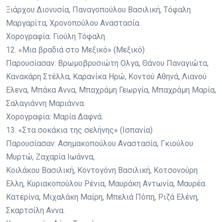
Ξιάρχου Διονυσία, Παναγοπούλου Βασιλική, Τόφαλη
Μαργαρίτα, Χρονοπούλου Αναστασία.
Χορογραφία: Γιούλη Τόφαλη.
12. «Μια βραδιά στο Μεξικό» (Μεξικό)
Παρουσίασαν: Βρωμοβρυσιώτη Ολγα, Θάνου Παναγιώτα,
Κανακάρη Στέλλα, Καρανίκα Ηρώ, Κοντού Αθηνά, Λιανού
Ελενα, Μπάκα Αννα, Μπαχράμη Γεωργία, Μπαχράμη Μαρία,
Σαλαγιάννη Μαριάννα.
Χορογραφία: Μαρία Δαφνά.
13. «Στα σοκάκια της σελήνης» (Ισπανία)
Παρουσίασαν: Ασημακοπούλου Αναστασία, Γκιούλου
Μυρτώ, Ζαχαρία Ιωάννα,
Κοιλάκου Βασιλική, Κοντογόνη Βασιλική, Κοτσονούρη
Ελλη, Κυριακοπούλου Ρένια, Μαυράκη Αντωνία, Μαυρέα
Κατερίνα, Μιχαλάκη Μαίρη, Μπελιά Πόπη, Ριζά Ελένη,
Σκαρτσίλη Αννα.