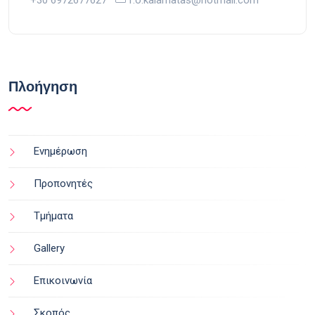
+30 6972677627
f.o.kalamatas@hotmail.com
Πλοήγηση
Ενημέρωση
Προπονητές
Τμήματα
Gallery
Επικοινωνία
Σκοπός