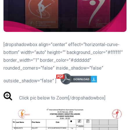
[dropshadowbox align=”center” effect=”horizontal-curve-
bottom” width=”auto” height=”” background_color=”#ffffff”
border_width=”1″ border_color=”#dddddd”
rounded_corners=”false” inside_shadow=”false”
outside_shadow=”false” ]
Click pic below to Zoom[/dropshadowbox]