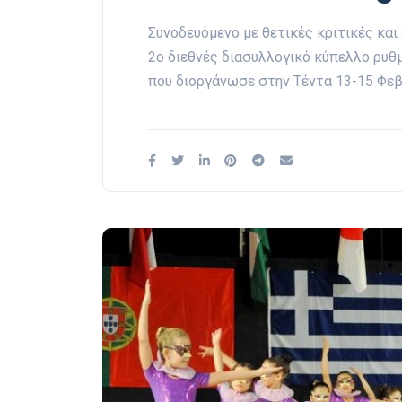
Συνοδευόμενο με θετικές κριτικές και
2ο διεθνές διασυλλογικό κύπελλο ρυθμ
που διοργάνωσε στην Τέντα 13-15 Φε