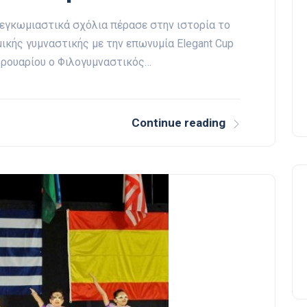
 εγκωμιαστικά σχόλια πέρασε στην ιστορία το
ικής γυμναστικής με την επωνυμία Elegant Cup
βρουαρίου ο Φιλογυμναστικός…
Continue reading