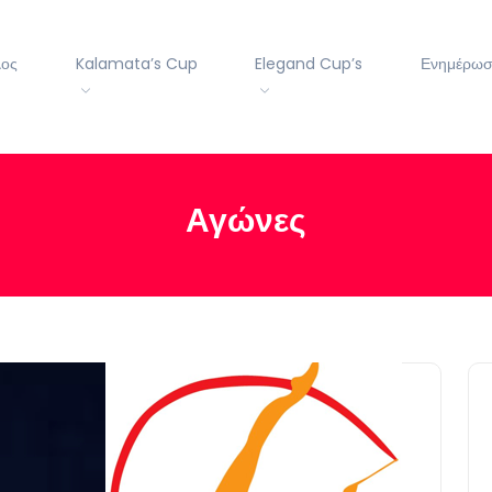
λος
Kalamata’s Cup
Elegand Cup’s
Ενημέρω
Αγώνες